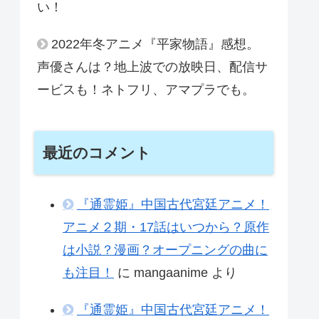
い！
2022年冬アニメ『平家物語』感想。
声優さんは？地上波での放映日、配信サ
ービスも！ネトフリ、アマプラでも。
最近のコメント
『通霊姫』中国古代宮廷アニメ！
アニメ２期・17話はいつから？原作
は小説？漫画？オープニングの曲に
も注目！
に
mangaanime
より
『通霊姫』中国古代宮廷アニメ！