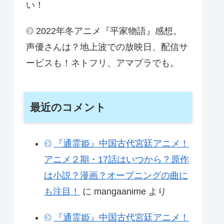
い！
2022年冬アニメ『平家物語』感想。
声優さんは？地上波での放映日、配信サ
ービスも！ネトフリ、アマプラでも。
最近のコメント
『通霊姫』中国古代宮廷アニメ！
アニメ２期・17話はいつから？原作
は小説？漫画？オープニングの曲に
も注目！
に
mangaanime
より
『通霊姫』中国古代宮廷アニメ！